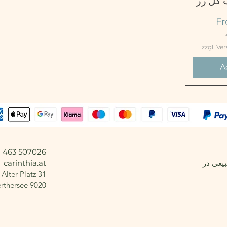
 گل رز
F
zzgl. Ve
A
507026 463 +43 |
یعی در
carinthia.at
Alter Platz 31 - روبروی Salzamt
9020 Klagenfurt am Woerthersee